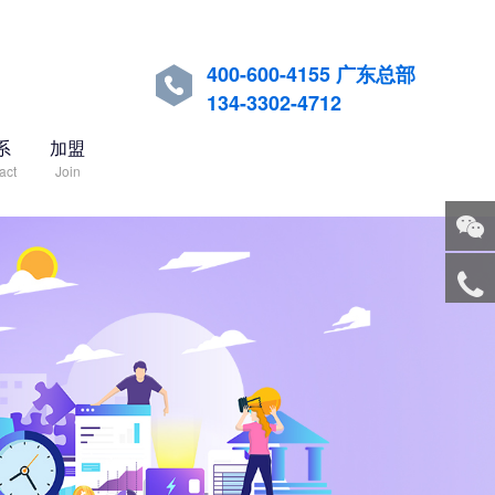
400-600-4155 广东总部

134-3302-4712
系
加盟
act
Join
关注
微信
服务
热线
回到
顶部