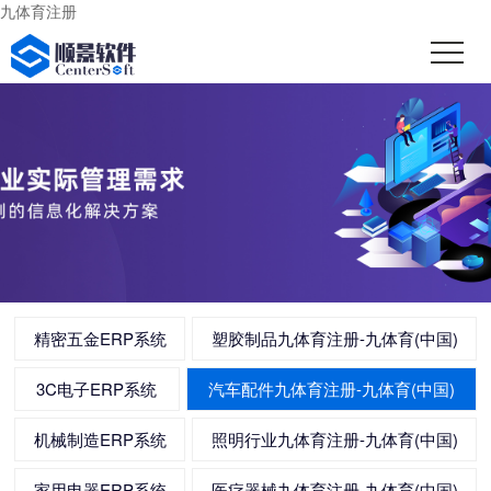
九体育注册
精密五金ERP系统
塑胶制品九体育注册-九体育(中国)
3C电子ERP系统
汽车配件九体育注册-九体育(中国)
机械制造ERP系统
照明行业九体育注册-九体育(中国)
家用电器ERP系统
医疗器械九体育注册-九体育(中国)