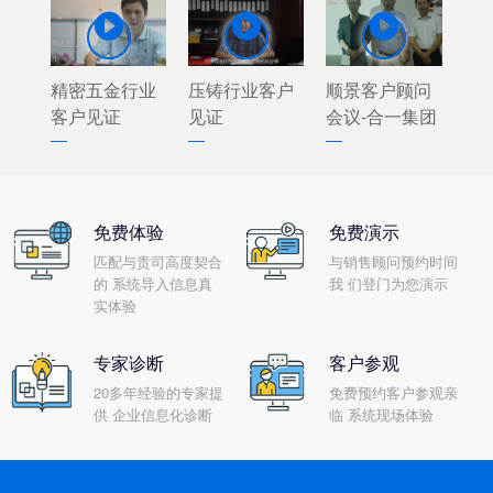



精密五金行业
压铸行业客户
顺景客户顾问
客户见证
见证
会议-合一集团
免费体验
免费演示
匹配与贵司高度契合
与销售顾问预约时间
的 系统导入信息真
我 们登门为您演示
实体验
专家诊断
客户参观
20多年经验的专家提
免费预约客户参观亲
供 企业信息化诊断
临 系统现场体验