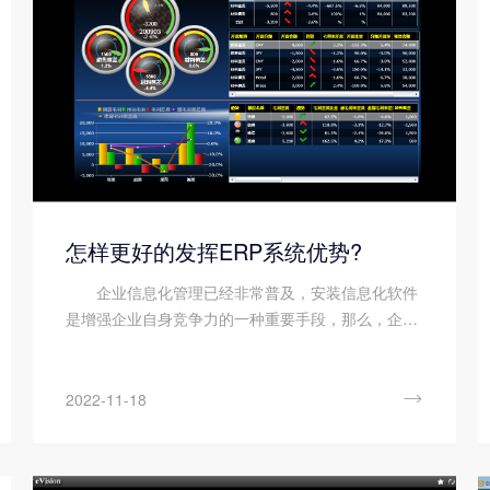
怎样更好的发挥ERP系统优势?
企业信息化管理已经非常普及，安装信息化软件
是增强企业自身竞争力的一种重要手段，那么，企业
该如何展开信息化管理建设呢?要搞信息化，很多企
业首先会想到ERP，作为一种系统化的管理思想和先
进的管理模式，建立...

2022-11-18