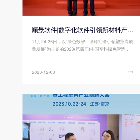
顺景软件|数字化软件引领新材料产业绿色智造新篇章
11月24-26日，以“绿色数智、循环经济引领塑业高质
量发展”为主题的2023(第四届)中国塑料绿色智造展
览会在绍兴正式拉开帷幕!随着全球环保意识的日益增
强，绿色、智能、可持续的生产方式已经成为新材料
产业发展的重要趋势。在这个背景下，顺景软件作为

2023-12-08
一家专注于做新材料产业的数字化软件企业，带着创
新技术和解决方案，参加了第四届中国塑料绿色智造
展览会。