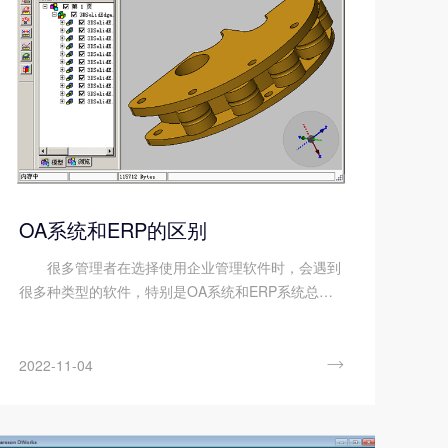
OA系统和ERP的区别
很多管理者在选择使用企业管理软件时，会遇到
很多种类型的软件，特别是OA系统和ERP系统总是
会搞混淆。下面顺景九体育注册-九体育(中国) 小编
来说说OA系统和ERP的区别。 OA系统和ERP的
区别如下： 含义不同： OA指Office A...

2022-11-04