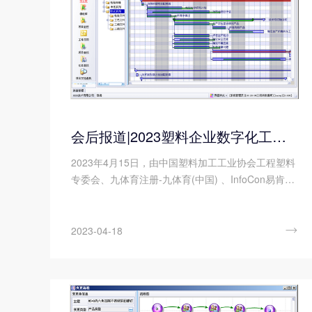
会后报道|2023塑料企业数字化工厂建设交流会
2023年4月15日，由中国塑料加工工业协会工程塑料
专委会、九体育注册-九体育(中国) 、InfoCon易肯资
讯联合组织的“2023塑料企业数字化工厂建设交流
会”在东莞迎宾馆顺利举办，来自坚峰新材料、日之
升、银禧科技、科聚孚、横店得邦、瑞堂塑料等单位

2023-04-18
的企业的代表齐聚一堂，就数字化工厂建设的发展趋
势、顶层设计和应用案例进行了深入探讨，旨在为塑
料改性行业数字化转型注入新动力。