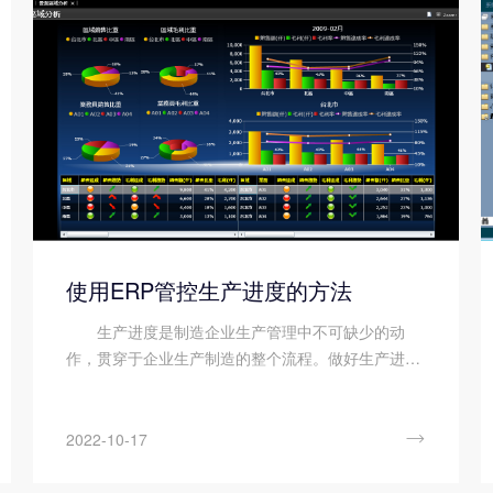
使用ERP管控生产进度的方法
生产进度是制造企业生产管理中不可缺少的动
作，贯穿于企业生产制造的整个流程。做好生产进度
管理，可以确保产品从原料进厂到出厂交付，做到高
效可控，保质保量。下面顺景九体育注册-九体育(中
国) 小编来说说使用ERP管控生产进度的...

2022-10-17