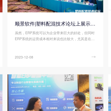
顺景软件|塑料配混技术论坛上展示数字化的力量
虽然，ERP系统可以为企业带来巨大的好处，但同时
ERP系统的运营成本相对来说也比较大，尤其是在当
今的这种商业环境中，降低和控制运营成本已成为一
种必要。因此，我们充分了解清楚ERP系统运营成本
的计算方法，以便帮助企业降低运营成本并提高生产

2023-12-08
率。那么您知道ERP系统的运营成本计算包括有哪些
方面吗?