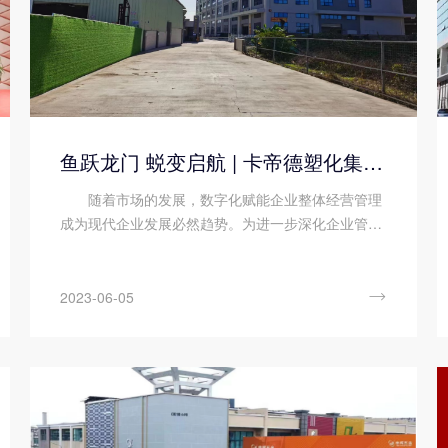
鱼跃龙门 蜕变启航 | 卡帝德塑化集团智慧化工厂项目启动
随着市场的发展，数字化赋能企业整体经营管理
成为现代企业发展必然趋势。为进一步深化企业管理
资源转型成果、降低管理成本，卡帝德塑化集团携手
顺景软件科技开启企业数字化升级之旅。 全方位
塑胶原料改性专家...

2023-06-05