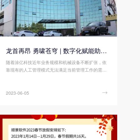
龙首再昂 勇啸苍穹 | 数字化赋能助力涂亿科技“智”造升级!
随着涂亿科技近年业务规模和机械设备不断扩张，依
靠现有的人工管理模式无法满足当前管理工作的需
要，智能化管理、数字化信息互联互通的升级迫在眉
睫，所以顺景软件科技为其实现数字化工厂系统的迭
代升级。借助顺景团队近二十年专研制造业数字化管

2023-06-05
理所积淀的能力和经验，这次的数字化升级将帮助涂
亿科技建立从订单到出货、从原料到产品，全程数字
化管理，实现全链条信息及时交互、数据准确透明，
构建全方位的数字化企业管理平台。