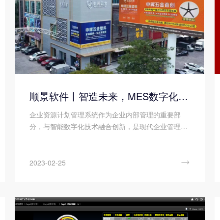
顺景软件丨智造未来，MES数字化赋能制造业变革重生！
企业资源计划管理系统作为企业内部管理的重要部
分，与智能数字化技术融合创新，是现代企业管理必
然趋势。为进一步深化企业管理资源转型成果、降低
管理成本，申晖五金携手顺景软件科技开启企业资源
管理数字化升级之旅。

2023-02-25