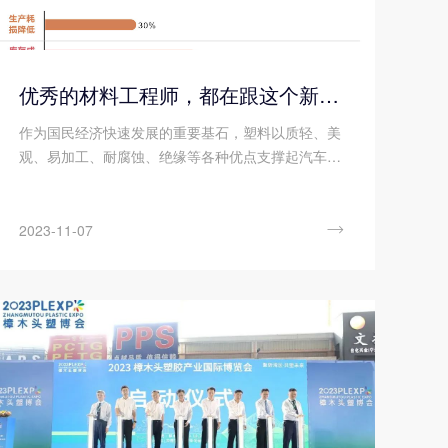
优秀的材料工程师，都在跟这个新朋友打交道!
作为国民经济快速发展的重要基石，塑料以质轻、美
观、易加工、耐腐蚀、绝缘等各种优点支撑起汽车、
家电、电子电气等多个领域轻量化、绿色化、高端化
的发展进程。众所周知，单一合成树脂一般无法单独
使用，需要进行各种改性处理，以获得更加优异均衡

2023-11-07
的性能，才能真正满足使用要求。在材料界，没有十
全十美的塑料制品，但有不断追求性能完美的配方设
计，不经改性的塑料，注定难堪大用，不会是靠谱的
产品和商品，作为承接上游合成树脂和下游具体应用
的改性塑料行业，其重要性自然不言而喻。