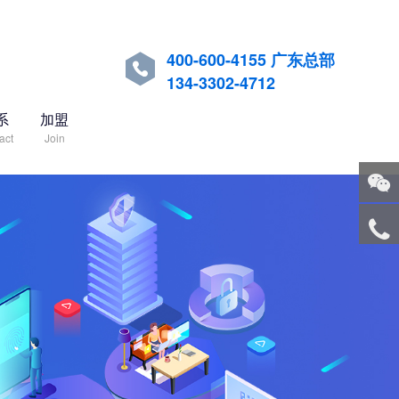
400-600-4155 广东总部

134-3302-4712
系
加盟
act
Join
关注
微信
服务
热线
回到
顶部