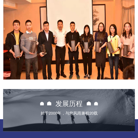

发展历程
始于2000年，与您风雨兼程20载