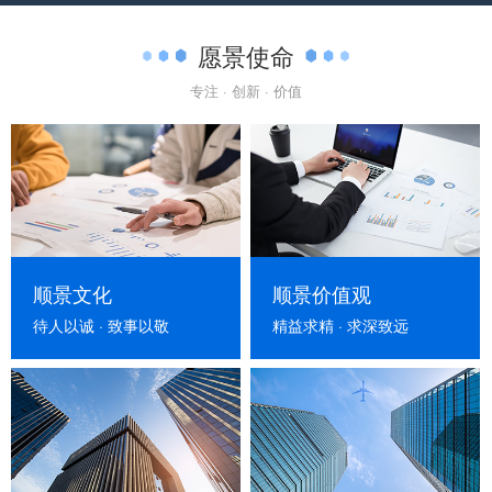
愿景使命
专注 · 创新 · 价值
顺景文化
顺景价值观
待人以诚 · 致事以敬
精益求精 · 求深致远