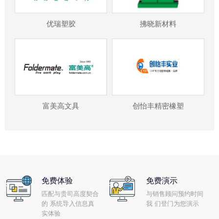
优瑞塑胶
拂晓新材料
富美高文具
创怡丰精密橡塑
免费体验
免费演示
匹配与贵司高度契合
与销售顾问预约时间
的 系统导入信息真
我 们登门为您演示
实体验