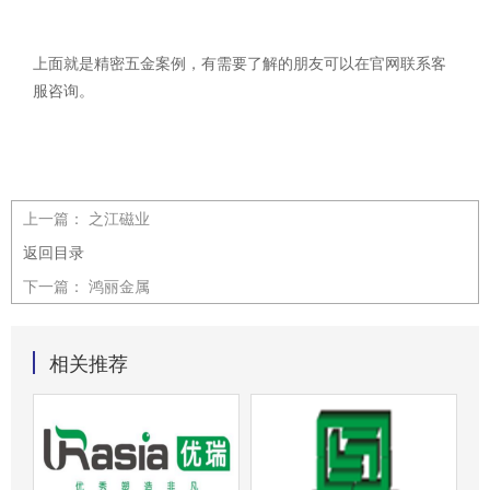
上面就是精密五金案例，有需要了解的朋友可以在官网联系客
服咨询。
上一篇：
之江磁业
返回目录
下一篇：
鸿丽金属
相关推荐